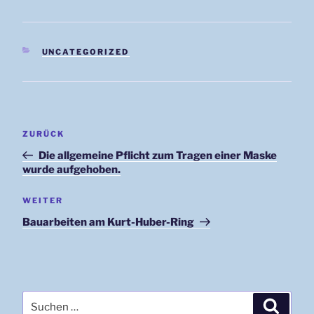
KATEGORIEN
UNCATEGORIZED
Beitragsnavigation
Vorheriger
ZURÜCK
Beitrag
Die allgemeine Pflicht zum Tragen einer Maske
wurde aufgehoben.
Nächster
WEITER
Beitrag
Bauarbeiten am Kurt-Huber-Ring
Suchen
Suchen
nach: