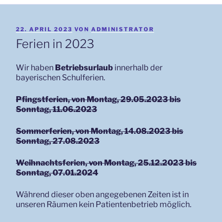
VERÖFFENTLICHT
22. APRIL 2023
VON
ADMINISTRATOR
AM
Ferien in 2023
Wir haben
Betriebsurlaub
innerhalb der
bayerischen Schulferien.
Pfingstferien, von Montag, 29.05.2023
bis
Sonntag, 11.06.2023
Sommerferien, von Montag, 14.08.2023 bis
Sonntag, 27.08.2023
Weihnachtsferien, von Montag, 25.12.2023 bis
Sonntag, 07.01.2024
Während dieser oben angegebenen Zeiten ist in
unseren Räumen kein Patientenbetrieb möglich.