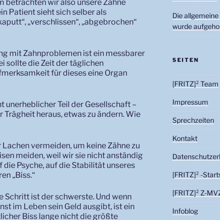
 betrachten wir also unsere Zähne
n Patient sieht sich selber als
Die allgemeine
„kaputt“, „verschlissen“, „abgebrochen“
wurde aufgeho
ng mit Zahnproblemen ist ein messbarer
SEITEN
 sollte die Zeit der täglichen
merksamkeit für dieses eine Organ
[FRITZ]² Team
Impressum
ht unerheblicher Teil der Gesellschaft –
 Trägheit heraus, etwas zu ändern. Wie
Sprechzeiten
Kontakt
er Lachen vermeiden, um keine Zähne zu
sen meiden, weil wir sie nicht anständig
Datenschutzer
die Psyche, auf die Stabilität unseres
en „Biss.“
[FRITZ]² -Start
[FRITZ]² Z-MV
 Schritt ist der schwerste. Und wenn
st im Leben sein Geld ausgibt, ist ein
Infoblog
icher Biss lange nicht die größte