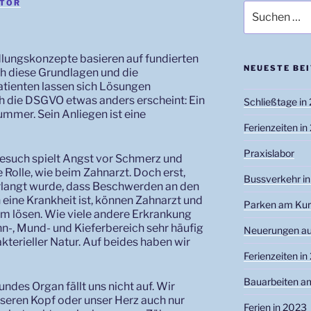
ATOR
Suchen
nach:
dlungskonzepte basieren auf fundierten
NEUESTE BE
h diese Grundlagen und die
tienten lassen sich Lösungen
h die DSGVO etwas anders erscheint: Ein
Schließtage in
ummer. Sein Anliegen ist eine
Ferienzeiten i
Praxislabor
esuch spielt Angst vor Schmerz und
 Rolle, wie beim Zahnarzt. Doch erst,
Bussverkehr in
erlangt wurde, dass Beschwerden an den
 eine Krankheit ist, können Zahnarzt und
Parken am Kur
m lösen. Wie viele andere Erkrankung
n-, Mund- und Kieferbereich sehr häufig
Neuerungen au
kterieller Natur. Auf beides haben wir
Ferienzeiten i
Bauarbeiten a
undes Organ fällt uns nicht auf. Wir
seren Kopf oder unser Herz auch nur
Ferien in 2023