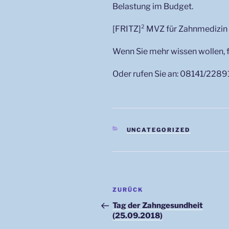
Belastung im Budget.
[FRITZ]² MVZ für Zahnmedizin
Wenn Sie mehr wissen wollen, f
Oder rufen Sie an: 08141/22891
KATEGORIEN
UNCATEGORIZED
Beitragsnavigation
Vorheriger
ZURÜCK
Beitrag
Tag der Zahngesundheit
(25.09.2018)