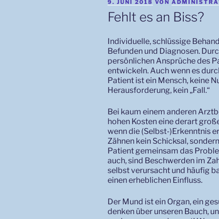
VERÖFFENTLICHT
9. JUNI 2018
VON
ADMINISTR
AM
Fehlt es an Biss?
Individuelle, schlüssige Behan
Befunden und Diagnosen. Durc
persönlichen Ansprüche des Pa
entwickeln. Auch wenn es durc
Patient ist ein Mensch, keine N
Herausforderung, kein „Fall.“
Bei kaum einem anderen Arztb
hohen Kosten eine derart große
wenn die (Selbst-)Erkenntnis 
Zähnen kein Schicksal, sondern
Patient gemeinsam das Proble
auch, sind Beschwerden im Zah
selbst verursacht und häufig ba
einen erheblichen Einfluss.
Der Mund ist ein Organ, ein ges
denken über unseren Bauch, un