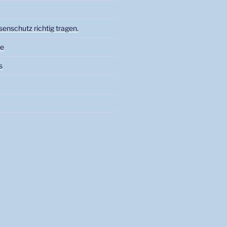
nschutz richtig tragen.
te
s