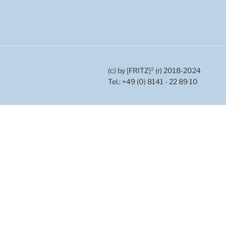
(c) by [FRITZ]² (r) 2018-2024
Tel.: +49 (0) 8141 - 22 89 10