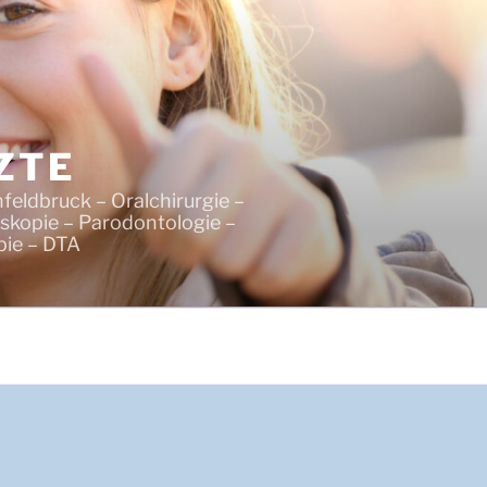
ZTE
feldbruck – Oralchirurgie –
skopie – Parodontologie –
pie – DTA