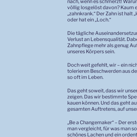
nach, wenn es schmerzt! Warum
völlig losgelöst davon? Kaum ei
„zahnkrank.“ Der Zahn ist halt 
oder hat ein „Loch.“
Die tägliche Auseinandersetzu
Verlust an Lebensqualität. Dabei
Zahnpflege mehr als genug Auf
unseres Körpers sein.
Doch weit gefehlt, wir – ein nic
tolerieren Beschwerden aus der
so oft im Leben.
Das geht soweit, dass wir uns
zeigen. Das wir bestimmte Spei
kauen können. Und das geht auf 
gesamten Auftretens, auf unser
„Be a Changemaker“ – Der erste
man vergleicht, für was man son
schönes Lachen und ein ordentl