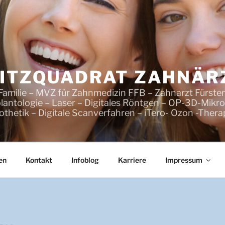
FRITZQUADRAT ZAHNÄR
Familie – MVZ für Zahnmedizin FFB – Zahnarzt Fürsten
antologie – Laser – Digitales Röntgen – OP-3D-Mikro
othetik – Digitale Scanverfahren – iTero- Ozon -Thera
en
Kontakt
Infoblog
Karriere
Impressum